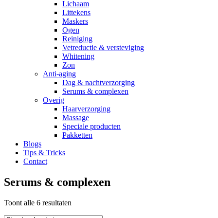
Lichaam
Littekens
Maskers
Ogen
Reiniging
Vetreductie & versteviging
Whitening
Zon
Anti-aging
Dag & nachtverzorging
Serums & complexen
Overig
Haarverzorging
Massage
Speciale producten
Pakketten
Blogs
Tips & Tricks
Contact
Serums & complexen
Toont alle 6 resultaten