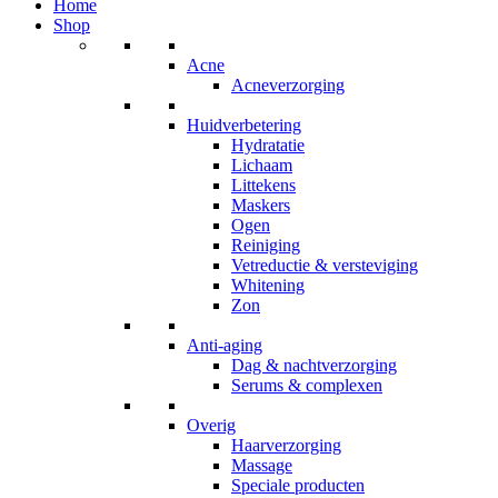
Home
Shop
Acne
Acneverzorging
Huidverbetering
Hydratatie
Lichaam
Littekens
Maskers
Ogen
Reiniging
Vetreductie & versteviging
Whitening
Zon
Anti-aging
Dag & nachtverzorging
Serums & complexen
Overig
Haarverzorging
Massage
Speciale producten