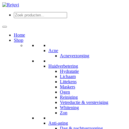
Home
Shop
Acne
Acneverzorging
Huidverbetering
Hydratatie
Lichaam
Littekens
Maskers
Ogen
Reiniging
Vetreductie & versteviging
Whitening
Zon
Anti-aging
Dag & nachtverzorging