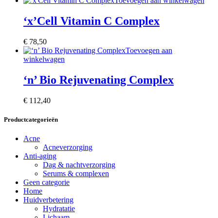
Toevoegen aan winkelwagen
‘x’Cell Vitamin C Complex
€
78,50
Toevoegen aan
winkelwagen
‘n’ Bio Rejuvenating Complex
€
112,40
Productcategorieën
Acne
Acneverzorging
Anti-aging
Dag & nachtverzorging
Serums & complexen
Geen categorie
Home
Huidverbetering
Hydratatie
Lichaam