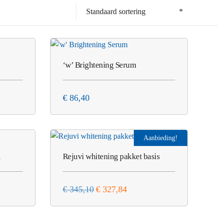
Standaard sortering
‘w’ Brightening Serum
€
86,40
Aanbieding!
m
Rejuvi whitening pakket basis
Oorspronkelijke
Huidige
€
345,10
€
327,84
prijs
prijs
was:
is: