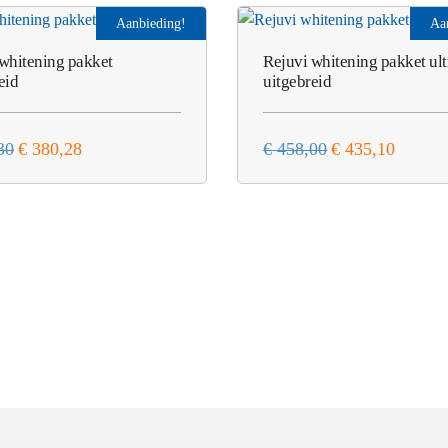
Aanbieding!
Aa
whitening pakket
Rejuvi whitening pakket ult
eid
uitgebreid
Oorspronkelijke
Huidige
Oorspronkelijke
Huidige
30
€
380,28
€
458,00
€
435,10
prijs
prijs
prijs
prijs
was:
is:
was:
is:
€ 400,30.
€ 380,28.
€ 458,00.
€ 435,10