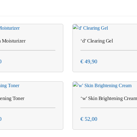
n Moisturizer
‘d’ Clearing Gel
0
€
49,90
tening Toner
‘w’ Skin Brightening Crea
0
€
52,00