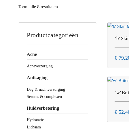
Toont alle 8 resultaten
Productcategorieën
‘b’ Ski
Acne
€
79,2
Acneverzorging
Anti-aging
Dag & nachtverzorging
‘w’ Bri
Serums & complexen
Huidverbetering
€
52,4
Hydratatie
Lichaam