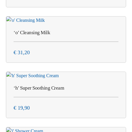
‘o’ Cleansing Milk
€
31,20
‘h’ Super Soothing Cream
€
19,90