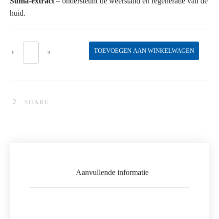
Suma-extract
– ondersteunt de weerstand en regeneratie van de
huid.
'h' Super Soothing Lotion aantal
TOEVOEGEN AAN WINKELWAGEN
SHARE
Aanvullende informatie