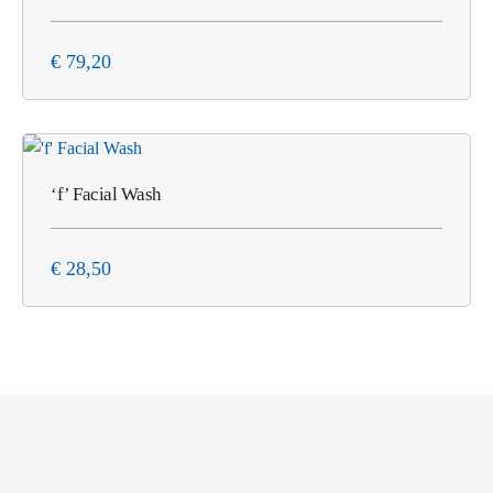
€
79,20
‘f’ Facial Wash
€
28,50