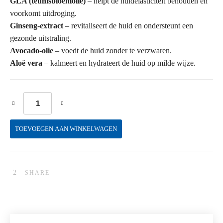
GLA (teunisbloemolie)
– helpt de huidelasticiteit behouden en
voorkomt uitdroging.
Ginseng-extract
– revitaliseert de huid en ondersteunt een
gezonde uitstraling.
Avocado-olie
– voedt de huid zonder te verzwaren.
Aloë vera
– kalmeert en hydrateert de huid op milde wijze.
'n' Night Cream aantal
TOEVOEGEN AAN WINKELWAGEN
SHARE