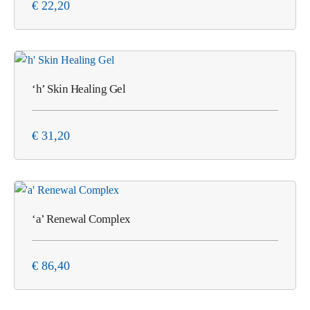
€
22,20
‘h’ Skin Healing Gel
€
31,20
‘a’ Renewal Complex
€
86,40