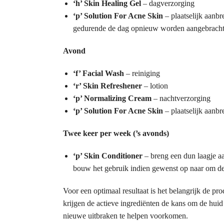
‘h’ Skin Healing Gel
– dagverzorging
‘p’ Solution For Acne Skin
– plaatselijk aanb
gedurende de dag opnieuw worden aangebracht
Avond
‘f’ Facial Wash
– reiniging
‘r’ Skin Refreshener
– lotion
‘p’ Normalizing Cream
– nachtverzorging
‘p’ Solution For Acne Skin
– plaatselijk aanb
Twee keer per week (’s avonds)
‘p’ Skin Conditioner
– breng een dun laagje aa
bouw het gebruik indien gewenst op naar om de
Voor een optimaal resultaat is het belangrijk de pr
krijgen de actieve ingrediënten de kans om de huid 
nieuwe uitbraken te helpen voorkomen.