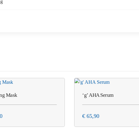
kg
ing Mask
‘g’ AHA Serum
0
€
65,90