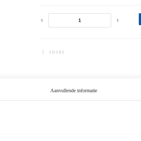
Rejuvi acne pakket uitgebreid aantal
SHARE
Aanvullende informatie