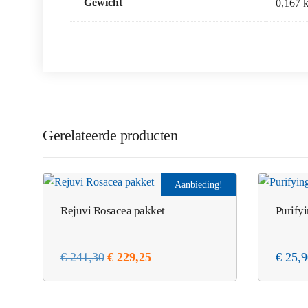
Gewicht
0,167 
Gerelateerde producten
Aanbieding!
Rejuvi Rosacea pakket
Purify
Oorspronkelijke
Huidige
€
241,30
€
229,25
€
25,9
prijs
prijs
was:
is:
€ 241,30.
€ 229,25.