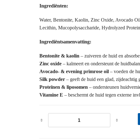
Ingrediënten:
Water, Bentonite, Kaolin, Zinc Oxide, Avocado Oil
Lecithin, Mucopolysaccharide, Hydrolyzed Protein
Ingrediëntsamenvatting:
Bentonite & kaolin
– zuiveren de huid en absorber
Zinc oxide
– kalmeert en ondersteunt de huidbalan
Avocado- & evening primrose oil
– voeden de hui
Silk powder
– geeft de huid een glad, zijdeachtig 
Proteïnen & liposomen
– ondersteunen huidvernie
Vitamine E
– beschermt de huid tegen externe inv
Bio Mask aantal