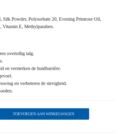
, Silk Powder, Polysorbate 20, Evening Primrose Oil,
, Vitamin E, Methylparaben.
en overtollig talg.
s.
d en versterken de huidbarrière.
gevoel.
uwing en verbeteren de stevigheid.
loeden.
TOEVOEGEN AAN WINKELWAGEN