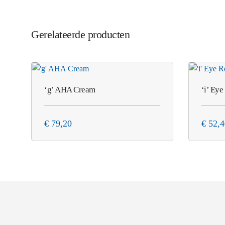
Gerelateerde producten
‘g’ AHA Cream
‘i’ Ey
€
79,20
€
52,4