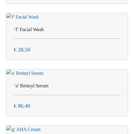
‘f’ Facial Wash
€
28,50
‘a’ Retinyl Serum
€
86,40