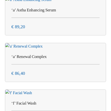
‘a’ Astha Enhancing Serum
€
89,20
‘a’ Renewal Complex
€
86,40
‘f’ Facial Wash