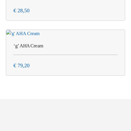
€
28,50
‘g’ AHA Cream
€
79,20