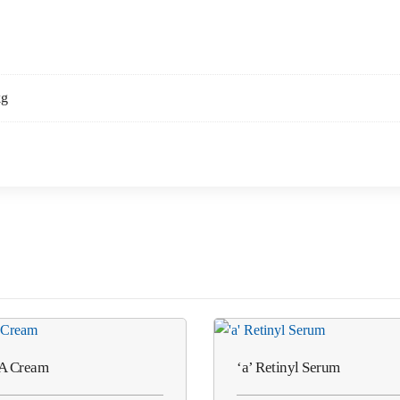
kg
A Cream
‘a’ Retinyl Serum