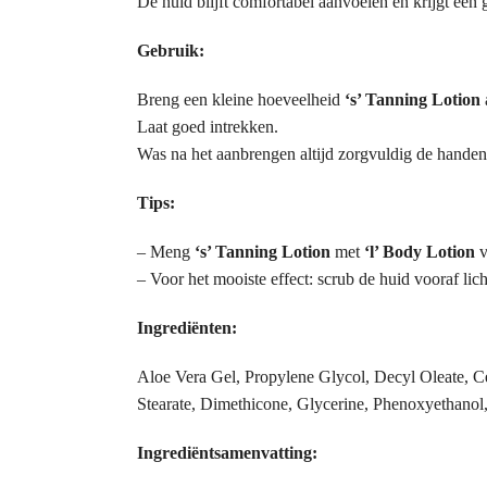
De huid blijft comfortabel aanvoelen en krijgt een 
Gebruik:
Breng een kleine hoeveelheid
‘s’ Tanning Lotion
Laat goed intrekken.
Was na het aanbrengen altijd zorgvuldig de handen
Tips:
– Meng
‘s’ Tanning Lotion
met
‘l’ Body Lotion
v
– Voor het mooiste effect: scrub de huid vooraf lic
Ingrediënten:
Aloe Vera Gel, Propylene Glycol, Decyl Oleate, C
Stearate, Dimethicone, Glycerine, Phenoxyethanol,
Ingrediëntsamenvatting: