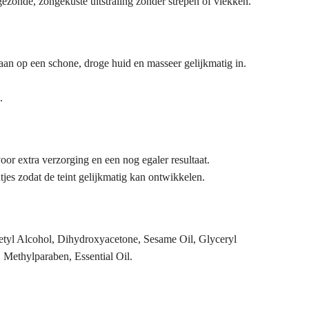
gezonde, zongekuste uitstraling zonder strepen of vlekken.
aan op een schone, droge huid en masseer gelijkmatig in.
.
oor extra verzorging en een nog egaler resultaat.
htjes zodat de teint gelijkmatig kan ontwikkelen.
etyl Alcohol, Dihydroxyacetone, Sesame Oil, Glyceryl
 Methylparaben, Essential Oil.