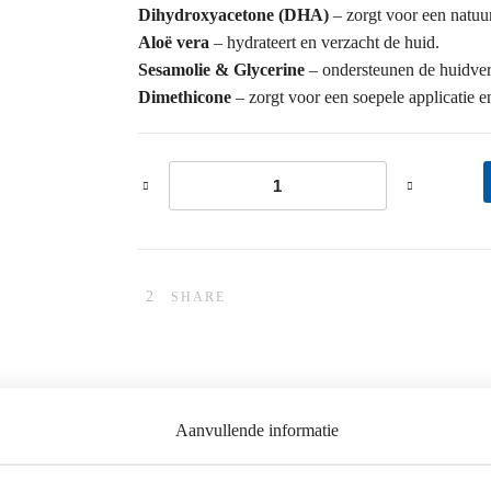
Dihydroxyacetone (DHA)
– zorgt voor een natuu
Aloë vera
– hydrateert en verzacht de huid.
Sesamolie & Glycerine
– ondersteunen de huidver
Dimethicone
– zorgt voor een soepele applicatie en
's' Tanning Lotion aantal
SHARE
Aanvullende informatie